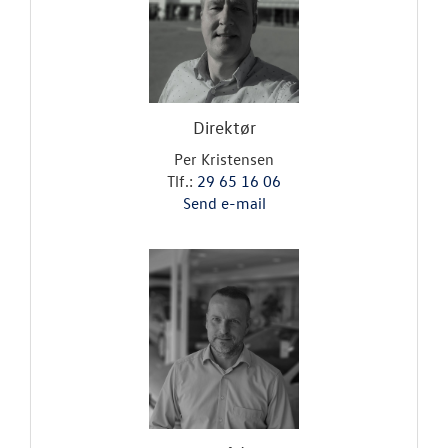
OM OS
Personale
Forbrugerkla
Direktør
Betingelser
Per Kristensen
Tlf.:
29 65 16 06
Kontakt
Send e-mail
JOB OG KARRI