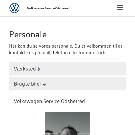
Volkswagen
Toggle
Volkswagen Service Odsherred
naviga
FORSIDE
Personale
BRUGTE BILER
Her kan du se vores personale. Du er velkommen til at
kontakte os på mail, telefon eller komme forbi.
VÆRKSTED
Værksted
SKADECENTER
Brugte biler
TILBEHØR
Volkswagen Service Odsherred
RESERVEDELE
NYHEDER