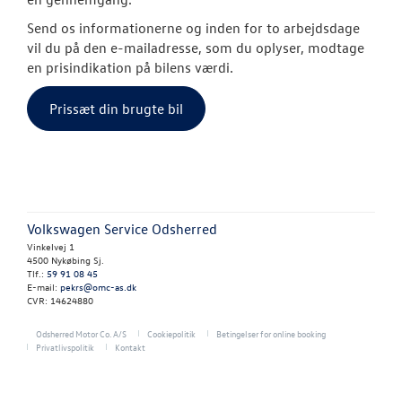
RESERVEDELE
Send os informationerne og inden for to arbejdsdage
vil du på den e-mailadresse, som du oplyser, modtage
en prisindikation på bilens værdi.
NYHEDER
Prissæt din brugte bil
OM OS
JOB OG KARRI
Volkswagen Service Odsherred
Vinkelvej 1
4500 Nykøbing Sj.
Tlf.:
59 91 08 45
E-mail:
pekrs@omc-as.dk
CVR: 14624880
Odsherred Motor Co. A/S
Cookiepolitik
Betingelser for online booking
Privatlivspolitik
Kontakt