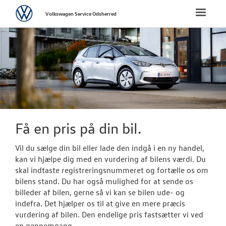
Volkswagen
Toggle
Volkswagen Service Odsherred
naviga
FORSIDE
BRUGTE BILER
Brugtbilsafdel
Finansiering
Få en pris på din bil.
Brugtbilsvurd
Vil du sælge din bil eller lade den indgå i en ny handel,
kan vi hjælpe dig med en vurdering af bilens værdi. Du
VÆRKSTED
skal indtaste registreringsnummeret og fortælle os om
bilens stand. Du har også mulighed for at sende os
SKADECENTER
billeder af bilen, gerne så vi kan se bilen ude- og
indefra. Det hjælper os til at give en mere præcis
vurdering af bilen. Den endelige pris fastsætter vi ved
TILBEHØR
en gennemgang.