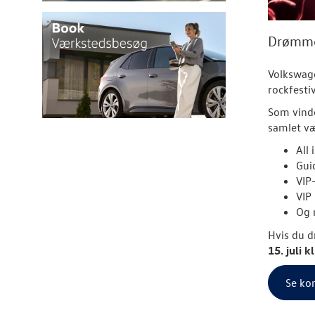
Drømmer
Volkswage
rockfesti
Som vinde
samlet væ
All 
Gui
VIP
VIP
Og 
Hvis du d
15. juli 
Se ko