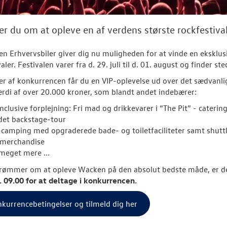
 du om at opleve en af verdens største rockfestiva
n Erhvervsbiler giver dig nu muligheden for at vinde en eksklusi
valer.
Festivalen varer fra d. 29. juli til d. 01. august og finder s
r af konkurrencen får du en VIP-oplevelse ud over det sædvanlige. 
rdi af over 20.000 kroner, som blandt andet indebærer:
inclusive forplejning: Fri mad og drikkevarer i “The Pit” - catering
det backstage-tour
-camping med opgraderede bade- og toiletfaciliteter samt shutt
 merchandise
meget mere ...
rømmer om at opleve Wacken på den absolut bedste måde, er de
kl. 09.00 for at deltage i konkurrencen.
nkurrencebetingelser og tilmeld dig her