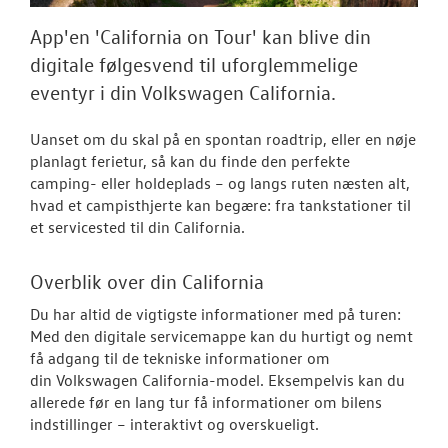
Tilmeld dig V
Danmarks nyh
App'en 'California on Tour' kan blive din
digitale følgesvend til uforglemmelige
Aktuelt
eventyr i din Volkswagen California.
OM OS
Uanset om du skal på en spontan roadtrip, eller en nøje
planlagt ferietur, så kan du finde den perfekte
JOB OG KARRI
camping- eller holdeplads – og langs ruten næsten alt,
hvad et campisthjerte kan begære: fra tankstationer til
et servicested til din California.
Overblik over din California
Du har altid de vigtigste informationer med på turen:
Med den digitale servicemappe kan du hurtigt og nemt
få adgang til de tekniske informationer om
din
Volkswagen
California-model. Eksempelvis kan du
allerede før en lang tur få informationer om bilens
indstillinger – interaktivt og overskueligt.