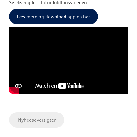
Se eksempler i introduktionsvideoen.
Læs mere og download app'en her
Nyhedsoversigten