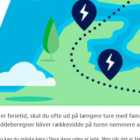
 er ferietid, skal du ofte ud på længere ture med fa
ddeberegner bliver rækkevidde på turen nemmere 
ag kan du måske køre i flere dage uden at lade. Men når det er feri