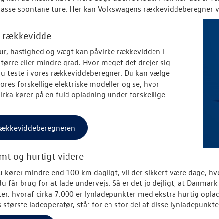
masse spontane ture. Her kan Volkswagens rækkeviddeberegner v
n rækkevidde
r, hastighed og vægt kan påvirke rækkevidden i
 større eller mindre grad. Hvor meget det drejer sig
u teste i vores rækkeviddeberegner. Du kan vælge
ores forskellige elektriske modeller og se, hvor
cirka kører på en fuld opladning under forskellige
rækkeviddeberegneren
t og hurtigt videre
 kører mindre end 100 km dagligt, vil der sikkert være dage, hv
 du får brug for at lade undervejs. Så er det jo dejligt, at Danma
er, hvoraf cirka 7.000 er lynladepunkter med ekstra hurtig opla
største ladeoperatør, står for en stor del af disse lynladepunkte