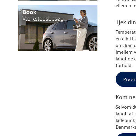
eller en 
Tjek di
Temperatu
en elbil i
om, kan d
imellem v
langt de 
forhold.
Prøv 
Kom nem
Selvom du
langt, at
ladepunkt
Danmarks 