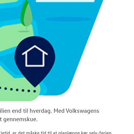
milien end til hverdag. Med Volkswagens
at gennemskue.
etid, er det måske tid til at planlægge kør selv-ferien,