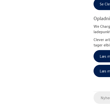
Se Cle
Opladni
We Charge
ladepunk
Clever
arb
tager elb
Læs m
Læs m
Nyhed