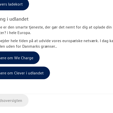
vers ladekort
ng i udlandet
 er den smarte tjeneste, der gør det nemt for dig at oplade din e
ter
?
i hele Europa.
ejder hele tiden på at udvide vores europæiske netværk. I dag ka
ilen uden for Danmarks grænser..
ere om We Charge
ere om Clever i udlandet
soversigten