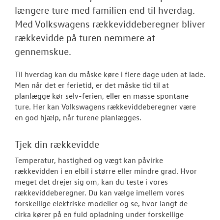
Tilmeld dig V
længere ture med familien end til hverdag.
Danmarks nyh
Med Volkswagens rækkeviddeberegner bliver
Aktuelt
rækkevidde på turen nemmere at
gennemskue.
OM OS
Til hverdag kan du måske køre i flere dage uden at lade.
JOB OG KARRI
Men når det er ferietid, er det måske tid til at
planlægge kør selv-ferien, eller en masse spontane
ture. Her kan Volkswagens rækkeviddeberegner være
en god hjælp, når turene planlægges.
Tjek din rækkevidde
Temperatur, hastighed og vægt kan påvirke
rækkevidden i en elbil i større eller mindre grad. Hvor
meget det drejer sig om, kan du teste i vores
rækkeviddeberegner. Du kan vælge imellem vores
forskellige elektriske modeller og se, hvor langt de
cirka kører på en fuld opladning under forskellige