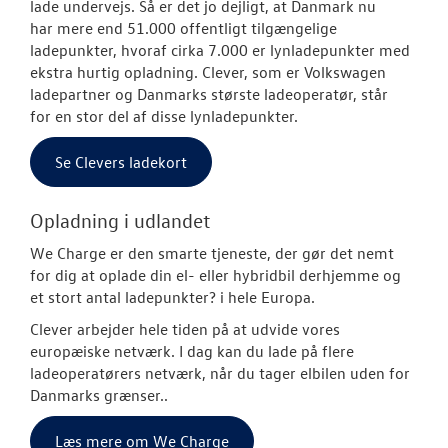
lade undervejs. Så er det jo dejligt, at Danmark nu
har mere end 51.000 offentligt tilgængelige
ladepunkter, hvoraf cirka 7.000 er lynladepunkter med
ekstra hurtig opladning. Clever, som er Volkswagen
ladepartner og Danmarks største ladeoperatør, står
for en stor del af disse lynladepunkter.
Se Clevers ladekort
Opladning i udlandet
We Charge er den smarte tjeneste, der gør det nemt
for dig at oplade din el- eller hybridbil derhjemme og
et stort antal ladepunkter
?
i hele Europa.
Clever
arbejder hele tiden på at udvide vores
europæiske netværk. I dag kan du lade på flere
ladeoperatørers netværk, når du tager elbilen uden for
Danmarks grænser..
Læs mere om We Charge