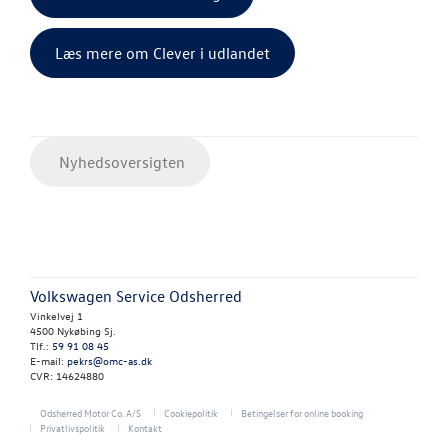
Læs mere om Clever i udlandet
Nyhedsoversigten
Volkswagen Service Odsherred
Vinkelvej 1
4500 Nykøbing Sj.
Tlf.:
59 91 08 45
E-mail:
pekrs@omc-as.dk
CVR: 14624880
Odsherred Motor Co. A/S
Cookiepolitik
Betingelser for online booking
Privatlivspolitik
Kontakt