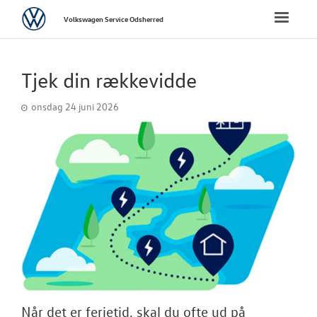
Volkswagen
Toggle
Volkswagen Service Odsherred
naviga
FORSIDE
Tjek din rækkevidde
BRUGTE BILER
onsdag 24 juni 2026
VÆRKSTED
SKADECENTER
TILBEHØR
RESERVEDELE
NYHEDER
Når det er ferietid, skal du ofte ud på