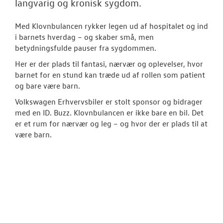
Tilmeld dig V
langvarig og kronisk sygdom.
Danmarks nyh
Med Klovnbulancen rykker legen ud af hospitalet og ind
Aktuelt
i barnets hverdag – og skaber små, men
betydningsfulde pauser fra sygdommen.
OM OS
Her er der plads til fantasi, nærvær og oplevelser, hvor
barnet for en stund kan træde ud af rollen som patient
JOB OG KARRI
og bare være barn.
Volkswagen Erhvervsbiler er stolt sponsor og bidrager
med en ID. Buzz. Klovnbulancen er ikke bare en bil. Det
er et rum for nærvær og leg – og hvor der er plads til at
være barn.