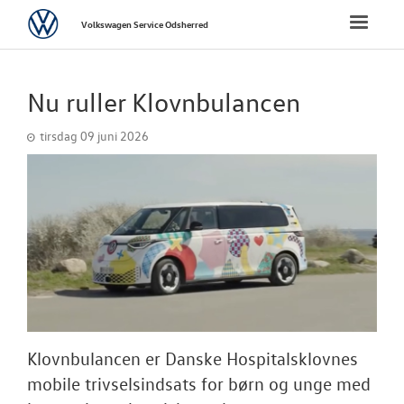
Volkswagen
Toggle
Volkswagen Service Odsherred
naviga
FORSIDE
Nu ruller Klovnbulancen
BRUGTE BILER
tirsdag 09 juni 2026
VÆRKSTED
SKADECENTER
TILBEHØR
RESERVEDELE
Klovnbulancen er Danske Hospitalsklovnes
NYHEDER
mobile trivselsindsats for børn og unge med