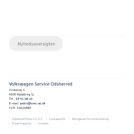
Nyhedsoversigten
Volkswagen Service Odsherred
Vinkelvej 1
4500 Nykøbing Sj.
Tlf.:
59 91 08 45
E-mail:
pekrs@omc-as.dk
CVR: 14624880
Odsherred Motor Co. A/S
Cookiepolitik
Betingelser for online booking
Privatlivspolitik
Kontakt