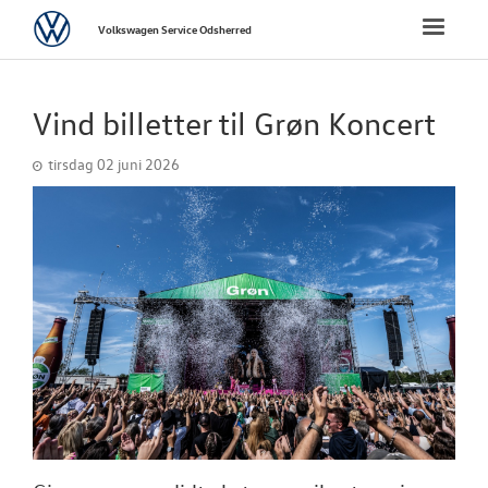
Volkswagen
Toggle
Volkswagen Service Odsherred
naviga
FORSIDE
Vind billetter til Grøn Koncert
BRUGTE BILER
tirsdag 02 juni 2026
VÆRKSTED
SKADECENTER
TILBEHØR
RESERVEDELE
NYHEDER