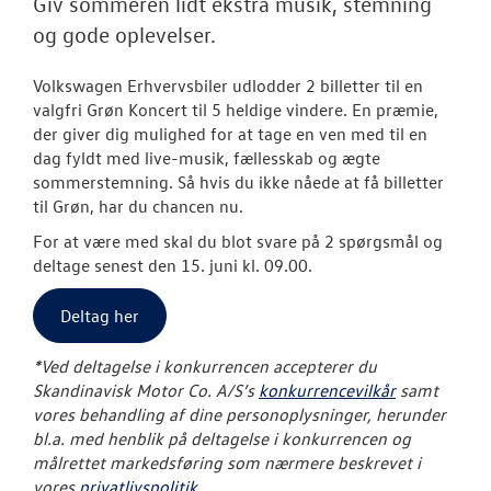
Tilmeld dig V
Giv sommeren lidt ekstra musik, stemning
Danmarks nyh
og gode oplevelser.
Aktuelt
Volkswagen Erhvervsbiler udlodder 2 billetter til en
valgfri Grøn Koncert til 5 heldige vindere. En præmie,
OM OS
der giver dig mulighed for at tage en ven med til en
dag fyldt med live-musik, fællesskab og ægte
sommerstemning.
Så hvis du ikke nåede at få billetter
JOB OG KARRI
til Grøn, har du chancen nu.
For at være med skal du blot svare på 2 spørgsmål og
deltage senest den 15. juni kl. 09.00.
Deltag her
*Ved deltagelse i konkurrencen accepterer du
Skandinavisk Motor Co. A/S’s
konkurrencevilkår
samt
vores behandling af dine personoplysninger, herunder
bl.a. med henblik på deltagelse i konkurrencen og
målrettet markedsføring som nærmere beskrevet i
vores
privatlivspolitik
.